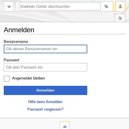
Anmelden
Zur
Zur
Benutzername
Navigation
Suche
springen
springen
Passwort
Angemeldet bleiben
Anmelden
Hilfe beim Anmelden
Passwort vergessen?