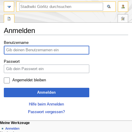
Anmelden
Zur
Zur
Benutzername
Navigation
Suche
springen
springen
Passwort
Angemeldet bleiben
Anmelden
Hilfe beim Anmelden
Passwort vergessen?
Meine Werkzeuge
Anmelden