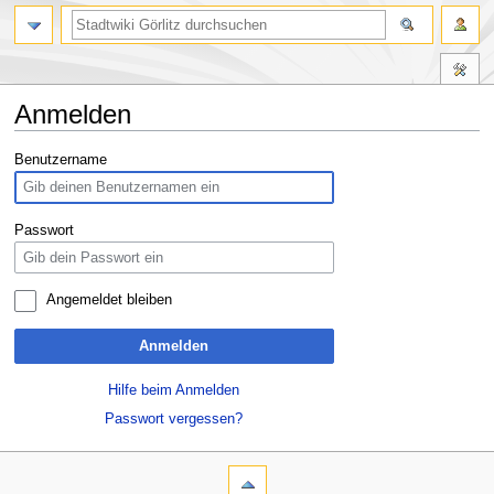
Anmelden
Zur
Zur
Benutzername
Navigation
Suche
springen
springen
Passwort
Angemeldet bleiben
Anmelden
Hilfe beim Anmelden
Passwort vergessen?