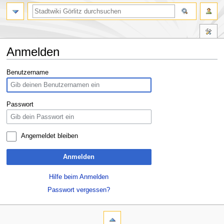
Anmelden
Zur
Zur
Benutzername
Navigation
Suche
springen
springen
Passwort
Angemeldet bleiben
Anmelden
Hilfe beim Anmelden
Passwort vergessen?