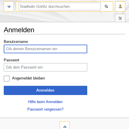
Anmelden
Zur
Zur
Benutzername
Navigation
Suche
springen
springen
Passwort
Angemeldet bleiben
Anmelden
Hilfe beim Anmelden
Passwort vergessen?