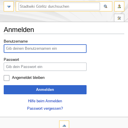
Anmelden
Zur
Zur
Benutzername
Navigation
Suche
springen
springen
Passwort
Angemeldet bleiben
Anmelden
Hilfe beim Anmelden
Passwort vergessen?