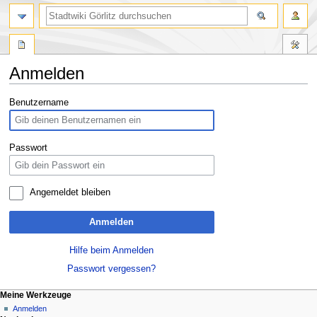
Anmelden
Zur
Zur
Benutzername
Navigation
Suche
springen
springen
Passwort
Angemeldet bleiben
Anmelden
Hilfe beim Anmelden
Passwort vergessen?
Meine Werkzeuge
Anmelden