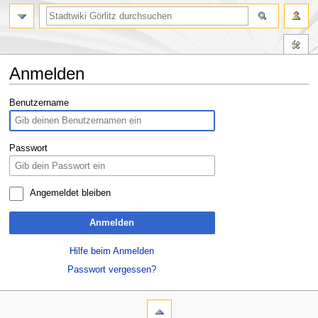
Anmelden
Zur
Zur
Benutzername
Navigation
Suche
springen
springen
Passwort
Angemeldet bleiben
Anmelden
Hilfe beim Anmelden
Passwort vergessen?