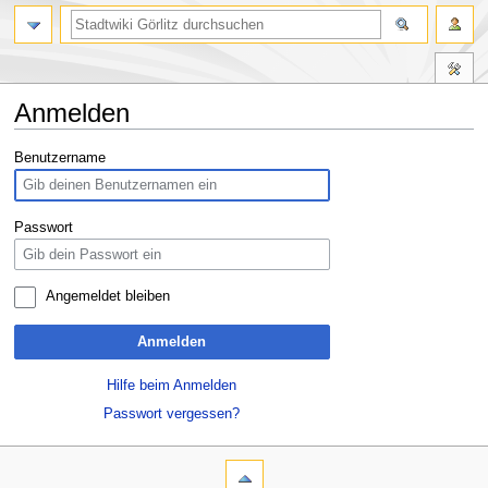
Anmelden
Zur
Zur
Benutzername
Navigation
Suche
springen
springen
Passwort
Angemeldet bleiben
Anmelden
Hilfe beim Anmelden
Passwort vergessen?