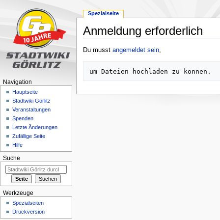
Spezialseite
Anmeldung erforderlich
Zur
Zur
Du musst
angemeldet sein
,
Navigation
Suche
springen
springen
Navigation
Hauptseite
Stadtwiki Görlitz
Veranstaltungen
Spenden
Letzte Änderungen
Zufällige Seite
Hilfe
Suche
Werkzeuge
Spezialseiten
Druckversion