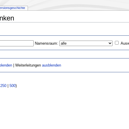
ersionsgeschichte
inken
Namensraum:
Ausw
blenden
| Weiterleitungen
ausblenden
|
250
|
500
)