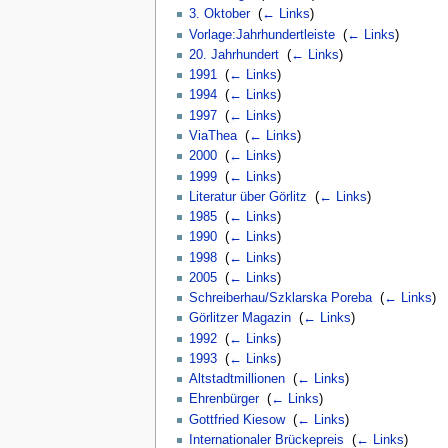
3. Oktober
‎
(
← Links
)
Vorlage:Jahrhundertleiste
‎
(
← Links
)
20. Jahrhundert
‎
(
← Links
)
1991
‎
(
← Links
)
1994
‎
(
← Links
)
1997
‎
(
← Links
)
ViaThea
‎
(
← Links
)
2000
‎
(
← Links
)
1999
‎
(
← Links
)
Literatur über Görlitz
‎
(
← Links
)
1985
‎
(
← Links
)
1990
‎
(
← Links
)
1998
‎
(
← Links
)
2005
‎
(
← Links
)
Schreiberhau/Szklarska Poreba
‎
(
← Links
)
Görlitzer Magazin
‎
(
← Links
)
1992
‎
(
← Links
)
1993
‎
(
← Links
)
Altstadtmillionen
‎
(
← Links
)
Ehrenbürger
‎
(
← Links
)
Gottfried Kiesow
‎
(
← Links
)
Internationaler Brückepreis
‎
(
← Links
)