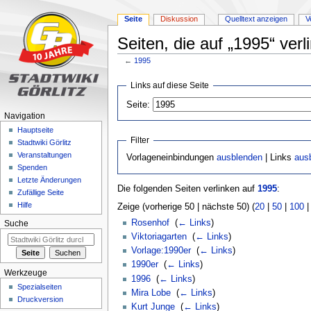
Seite
Diskussion
Quelltext anzeigen
V
Seiten, die auf „1995“ verl
←
1995
Zur
Zur
Links auf diese Seite
Navigation
Suche
Seite:
springen
springen
Navigation
Hauptseite
Filter
Stadtwiki Görlitz
Veranstaltungen
Vorlageneinbindungen
ausblenden
| Links
aus
Spenden
Letzte Änderungen
Die folgenden Seiten verlinken auf
1995
:
Zufällige Seite
Hilfe
Zeige (vorherige 50 | nächste 50) (
20
|
50
|
100
Rosenhof
‎
(
← Links
)
Suche
Viktoriagarten
‎
(
← Links
)
Vorlage:1990er
‎
(
← Links
)
1990er
‎
(
← Links
)
Werkzeuge
1996
‎
(
← Links
)
Spezialseiten
Mira Lobe
‎
(
← Links
)
Druckversion
Kurt Junge
‎
(
← Links
)