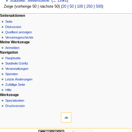
Stadtwiki: Meilensteine
‎
(
← Links
)
Zeige (vorherige 50 | nächste 50) (
20
|
50
|
100
|
250
|
500
)
Seitenaktionen
Seite
Diskussion
Quelltext anzeigen
Versionsgeschichte
Meine Werkzeuge
Anmelden
Navigation
Hauptseite
Stadtwiki Görlitz
Veranstaltungen
Spenden
Letzte Änderungen
Zufällige Seite
Hilfe
Werkzeuge
Spezialseiten
Druckversion