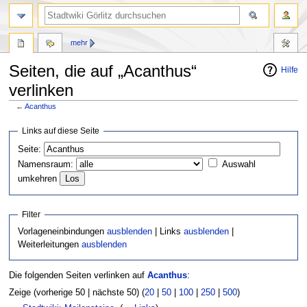
mehr
Seiten, die auf „Acanthus“
Hilfe
verlinken
←
Acanthus
Zur
Zur
Links auf diese Seite
Navigation
Suche
Seite:
springen
springen
Namensraum:
Auswahl
umkehren
Filter
Vorlageneinbindungen
ausblenden
| Links
ausblenden
|
Weiterleitungen
ausblenden
Die folgenden Seiten verlinken auf
Acanthus
:
Zeige (vorherige 50 | nächste 50) (
20
|
50
|
100
|
250
|
500
)