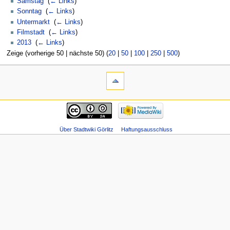
Samstag
‎
(
← Links
)
Sonntag
‎
(
← Links
)
Untermarkt
‎
(
← Links
)
Filmstadt
‎
(
← Links
)
2013
‎
(
← Links
)
Zeige (vorherige 50 | nächste 50) (
20
|
50
|
100
|
250
|
500
)
Über Stadtwiki Görlitz
Haftungsausschluss