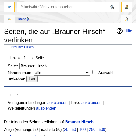
mehr
Seiten, die auf „Brauner Hirsch“
Hilfe
verlinken
←
Brauner Hirsch
Zur
Zur
Links auf diese Seite
Navigation
Suche
Seite:
springen
springen
Namensraum:
Auswahl
umkehren
Filter
Vorlageneinbindungen
ausblenden
| Links
ausblenden
|
Weiterleitungen
ausblenden
Die folgenden Seiten verlinken auf
Brauner Hirsch
:
Zeige (vorherige 50 | nächste 50) (
20
|
50
|
100
|
250
|
500
)