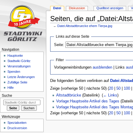
Datei
Diskussion
Quelltext anzeigen
V
Seiten, die auf „Datei:Alt
←
Datei:Altstadtbruecke ehem Tierpa.jpg
Zur
Zur
Links auf diese Seite
Navigation
Suche
Seite:
springen
springen
Navigation
Hauptseite
Filter
Stadtwiki Görlitz
Veranstaltungen
Vorlageneinbindungen
ausblenden
| Links
aus
Spenden
Letzte Änderungen
Die folgenden Seiten verlinken auf
Datei:Altsta
Zufällige Seite
Hilfe
Zeige (vorherige 50 | nächste 50) (
20
|
50
|
100
Altstadtbrücke
(Dateilink) ‎
(
← Links
)
Suche
Vorlage:Hauptseite Artikel des Tages
(Dateili
Vorlage:Hauptseite Artikel des Tages Monta
Zeige (vorherige 50 | nächste 50) (
20
|
50
|
100
Werkzeuge
Spezialseiten
Druckversion