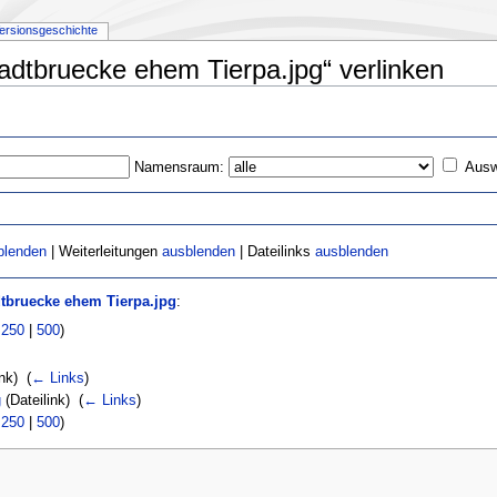
ersionsgeschichte
stadtbruecke ehem Tierpa.jpg“ verlinken
Namensraum:
Ausw
blenden
| Weiterleitungen
ausblenden
| Dateilinks
ausblenden
dtbruecke ehem Tierpa.jpg
:
|
250
|
500
)
nk) ‎
(
← Links
)
g
(Dateilink) ‎
(
← Links
)
|
250
|
500
)