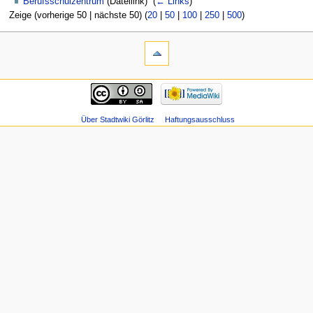
Berufsschulzentrum
(Dateilink) ‎
(
← Links
)
Zeige (vorherige 50 | nächste 50) (
20
|
50
|
100
|
250
|
500
)
Über Stadtwiki Görlitz
Haftungsausschluss