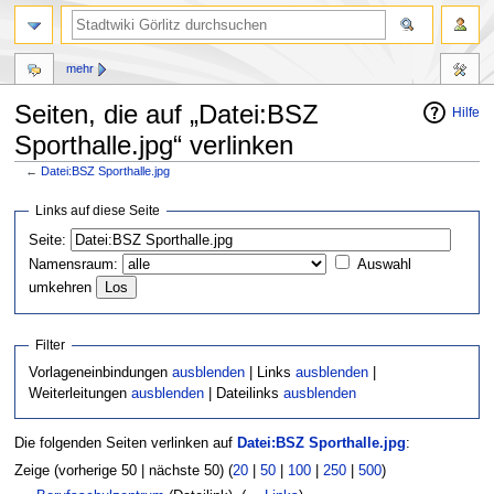
mehr
Seiten, die auf „Datei:BSZ
Hilfe
Sporthalle.jpg“ verlinken
←
Datei:BSZ Sporthalle.jpg
Zur
Zur
Links auf diese Seite
Navigation
Suche
Seite:
springen
springen
Namensraum:
Auswahl
umkehren
Filter
Vorlageneinbindungen
ausblenden
| Links
ausblenden
|
Weiterleitungen
ausblenden
| Dateilinks
ausblenden
Die folgenden Seiten verlinken auf
Datei:BSZ Sporthalle.jpg
:
Zeige (vorherige 50 | nächste 50) (
20
|
50
|
100
|
250
|
500
)