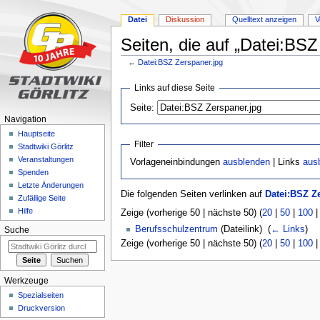
Datei
Diskussion
Quelltext anzeigen
V
Seiten, die auf „Datei:BSZ
←
Datei:BSZ Zerspaner.jpg
Zur
Zur
Links auf diese Seite
Navigation
Suche
Seite:
springen
springen
Navigation
Hauptseite
Filter
Stadtwiki Görlitz
Veranstaltungen
Vorlageneinbindungen
ausblenden
| Links
aus
Spenden
Letzte Änderungen
Die folgenden Seiten verlinken auf
Datei:BSZ Z
Zufällige Seite
Hilfe
Zeige (vorherige 50 | nächste 50) (
20
|
50
|
100
Berufsschulzentrum
(Dateilink) ‎
(
← Links
)
Suche
Zeige (vorherige 50 | nächste 50) (
20
|
50
|
100
Werkzeuge
Spezialseiten
Druckversion