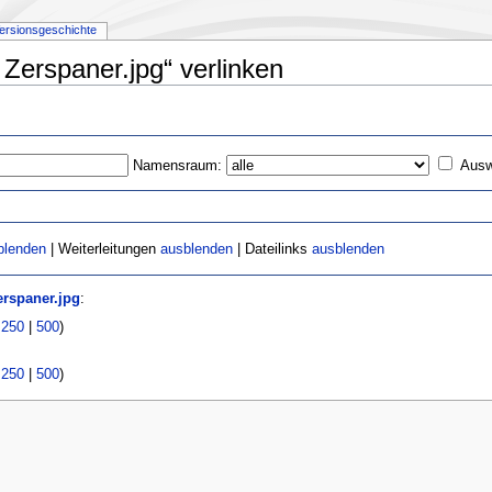
ersionsgeschichte
 Zerspaner.jpg“ verlinken
Namensraum:
Ausw
blenden
| Weiterleitungen
ausblenden
| Dateilinks
ausblenden
erspaner.jpg
:
|
250
|
500
)
|
250
|
500
)