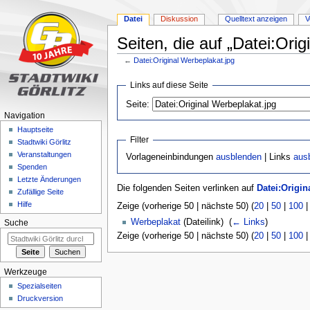
Datei
Diskussion
Quelltext anzeigen
V
Seiten, die auf „Datei:Orig
←
Datei:Original Werbeplakat.jpg
Zur
Zur
Links auf diese Seite
Navigation
Suche
Seite:
springen
springen
Navigation
Hauptseite
Filter
Stadtwiki Görlitz
Veranstaltungen
Vorlageneinbindungen
ausblenden
| Links
aus
Spenden
Letzte Änderungen
Die folgenden Seiten verlinken auf
Datei:Origin
Zufällige Seite
Hilfe
Zeige (vorherige 50 | nächste 50) (
20
|
50
|
100
Werbeplakat
(Dateilink) ‎
(
← Links
)
Suche
Zeige (vorherige 50 | nächste 50) (
20
|
50
|
100
Werkzeuge
Spezialseiten
Druckversion