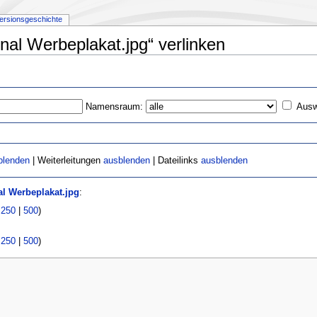
ersionsgeschichte
inal Werbeplakat.jpg“ verlinken
Namensraum:
Ausw
blenden
| Weiterleitungen
ausblenden
| Dateilinks
ausblenden
al Werbeplakat.jpg
:
|
250
|
500
)
|
250
|
500
)