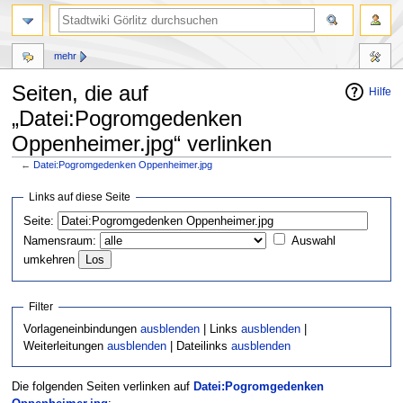
mehr
Seiten, die auf
Hilfe
„Datei:Pogromgedenken
Oppenheimer.jpg“ verlinken
←
Datei:Pogromgedenken Oppenheimer.jpg
Zur
Zur
Links auf diese Seite
Navigation
Suche
Seite:
springen
springen
Namensraum:
Auswahl
umkehren
Filter
Vorlageneinbindungen
ausblenden
| Links
ausblenden
|
Weiterleitungen
ausblenden
| Dateilinks
ausblenden
Die folgenden Seiten verlinken auf
Datei:Pogromgedenken