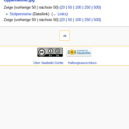
Oppenheimer.jpg
:
Zeige (vorherige 50 | nächste 50) (
20
|
50
|
100
|
250
|
500
)
Stolpersteine
(Dateilink) ‎
(
← Links
)
Zeige (vorherige 50 | nächste 50) (
20
|
50
|
100
|
250
|
500
)
Über Stadtwiki Görlitz
Haftungsausschluss