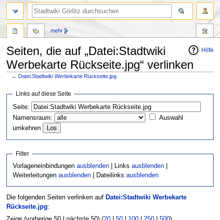
mehr
Seiten, die auf „Datei:Stadtwiki
Hilfe
Werbekarte Rückseite.jpg“ verlinken
←
Datei:Stadtwiki Werbekarte Rückseite.jpg
Zur
Zur
Links auf diese Seite
Navigation
Suche
Seite:
springen
springen
Namensraum:
Auswahl
umkehren
Filter
Vorlageneinbindungen
ausblenden
| Links
ausblenden
|
Weiterleitungen
ausblenden
| Dateilinks
ausblenden
Die folgenden Seiten verlinken auf
Datei:Stadtwiki Werbekarte
Rückseite.jpg
:
Zeige (vorherige 50 | nächste 50) (
20
|
50
|
100
|
250
|
500
)