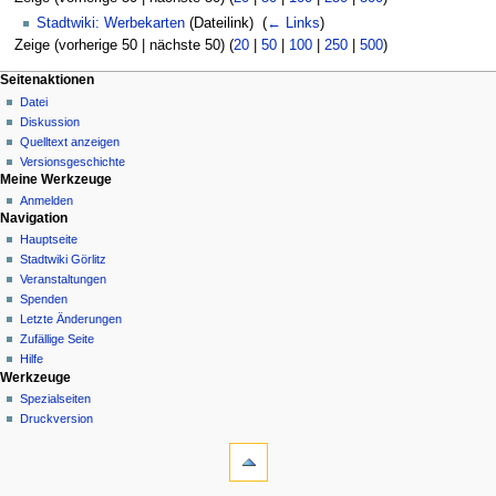
Stadtwiki: Werbekarten
(Dateilink) ‎
(
← Links
)
Zeige (vorherige 50 | nächste 50) (
20
|
50
|
100
|
250
|
500
)
Seitenaktionen
Datei
Diskussion
Quelltext anzeigen
Versionsgeschichte
Meine Werkzeuge
Anmelden
Navigation
Hauptseite
Stadtwiki Görlitz
Veranstaltungen
Spenden
Letzte Änderungen
Zufällige Seite
Hilfe
Werkzeuge
Spezialseiten
Druckversion