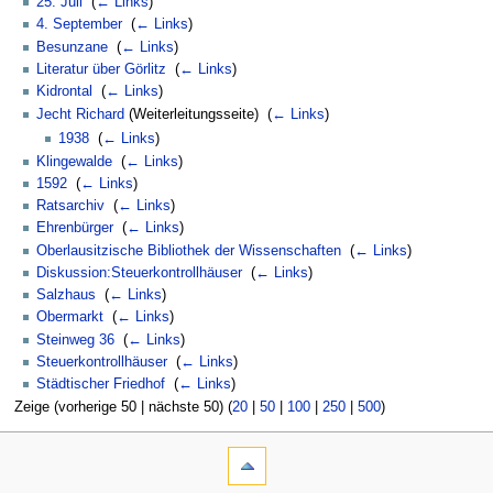
25. Juli
‎
(
← Links
)
4. September
‎
(
← Links
)
Besunzane
‎
(
← Links
)
Literatur über Görlitz
‎
(
← Links
)
Kidrontal
‎
(
← Links
)
Jecht Richard
(Weiterleitungsseite) ‎
(
← Links
)
1938
‎
(
← Links
)
Klingewalde
‎
(
← Links
)
1592
‎
(
← Links
)
Ratsarchiv
‎
(
← Links
)
Ehrenbürger
‎
(
← Links
)
Oberlausitzische Bibliothek der Wissenschaften
‎
(
← Links
)
Diskussion:Steuerkontrollhäuser
‎
(
← Links
)
Salzhaus
‎
(
← Links
)
Obermarkt
‎
(
← Links
)
Steinweg 36
‎
(
← Links
)
Steuerkontrollhäuser
‎
(
← Links
)
Städtischer Friedhof
‎
(
← Links
)
Zeige (vorherige 50 | nächste 50) (
20
|
50
|
100
|
250
|
500
)