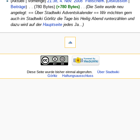
(Aktuell | Vorherige)
21:38, 4. Nov. 2008
‎
FleischerK
(
Diskussion
|
Beiträge
)
‎
. .
(780 Bytes)
(+780 Bytes)
‎
. .
(Die Seite wurde neu
angelegt: == Über Stadtwiki Adventskalender == Wir möchten gern
auch im Stadtwiki Görlitz die Tage bis Heilig Abend runterzählen und
dazu wird auf der
Hauptseite
jedes Ja...)
Diese Seite wurde bisher einmal abgerufen.
Über Stadtwiki
Görlitz
Haftungsausschluss