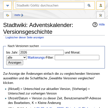
mehr
Stadtwiki: Adventskalender:
Hilfe
Versionsgeschichte
Logbücher dieser Seite anzeigen
Zur
Zur
Nach Versionen suchen
Navigation
Suche
bis Jahr:
und Monat:
springen
springen
Markierungs
-Filter:
Zur Anzeige der Änderungen einfach die zu vergleichenden Versionen
auswählen und die Schaltfläche „Gewählte Versionen vergleichen“
klicken.
(Aktuell) = Unterschied zur aktuellen Version, (Vorherige) =
Unterschied zur vorherigen Version
Uhrzeit/Datum = Version zu dieser Zeit, Benutzername/IP-Adresse
des Bearbeiters, K = Kleine Änderung