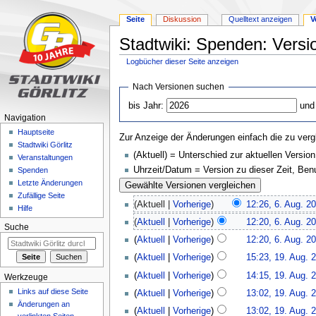
Seite
Diskussion
Quelltext anzeigen
V
Stadtwiki: Spenden: Versi
Logbücher dieser Seite anzeigen
Zur
Zur
Nach Versionen suchen
Navigation
Suche
bis Jahr:
und
springen
springen
Navigation
Hauptseite
Zur Anzeige der Änderungen einfach die zu verg
Stadtwiki Görlitz
(Aktuell) = Unterschied zur aktuellen Version
Veranstaltungen
Uhrzeit/Datum = Version zu dieser Zeit, Be
Spenden
Letzte Änderungen
Zufällige Seite
(Aktuell |
Vorherige
)
12:26, 6. Aug. 2
Hilfe
(
Aktuell
|
Vorherige
)
12:20, 6. Aug. 2
Suche
(
Aktuell
|
Vorherige
)
12:20, 6. Aug. 2
(
Aktuell
|
Vorherige
)
15:23, 19. Aug. 
(
Aktuell
|
Vorherige
)
14:15, 19. Aug. 
Werkzeuge
Links auf diese Seite
(
Aktuell
|
Vorherige
)
13:02, 19. Aug. 
Änderungen an
(
Aktuell
|
Vorherige
)
13:02, 19. Aug. 