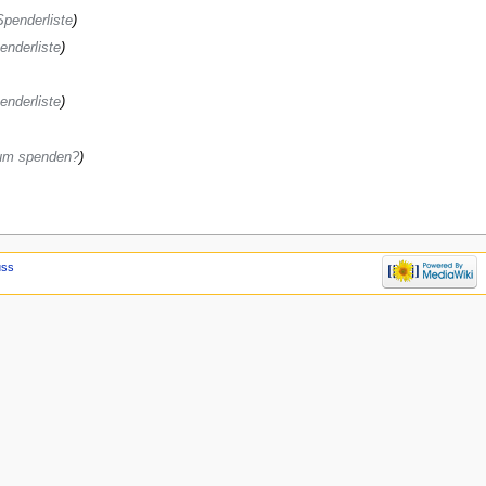
Spenderliste
)
enderliste
)
enderliste
)
um spenden?
)
uss