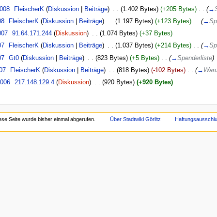
2008
‎
FleischerK
(
Diskussion
|
Beiträge
)
‎
. .
(1.402 Bytes)
(+205 Bytes)
‎
. .
(
→
08
‎
FleischerK
(
Diskussion
|
Beiträge
)
‎
. .
(1.197 Bytes)
(+123 Bytes)
‎
. .
(
→
Sp
007
‎
91.64.171.244
(
Diskussion
)
‎
. .
(1.074 Bytes)
(+37 Bytes)
07
‎
FleischerK
(
Diskussion
|
Beiträge
)
‎
. .
(1.037 Bytes)
(+214 Bytes)
‎
. .
(
→
Sp
07
‎
Gt0
(
Diskussion
|
Beiträge
)
‎
. .
(823 Bytes)
(+5 Bytes)
‎
. .
(
→
Spenderliste
)
007
‎
FleischerK
(
Diskussion
|
Beiträge
)
‎
. .
(818 Bytes)
(-102 Bytes)
‎
. .
(
→
War
2006
‎
217.148.129.4
(
Diskussion
)
‎
. .
(920 Bytes)
(+920 Bytes)
ese Seite wurde bisher einmal abgerufen.
Über Stadtwiki Görlitz
Haftungsausschl