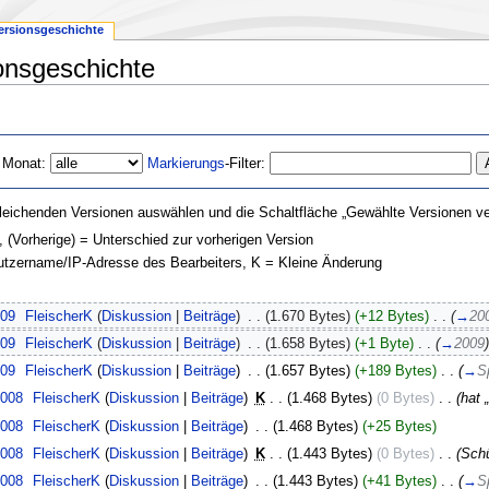
ersionsgeschichte
onsgeschichte
 Monat:
Markierungs
-Filter:
leichenden Versionen auswählen und die Schaltfläche „Gewählte Versionen ver
, (Vorherige) = Unterschied zur vorherigen Version
nutzername/IP-Adresse des Bearbeiters, K = Kleine Änderung
009
‎
FleischerK
(
Diskussion
|
Beiträge
)
‎
. .
(1.670 Bytes)
(+12 Bytes)
‎
. .
(
→
20
009
‎
FleischerK
(
Diskussion
|
Beiträge
)
‎
. .
(1.658 Bytes)
(+1 Byte)
‎
. .
(
→
2009
)
009
‎
FleischerK
(
Diskussion
|
Beiträge
)
‎
. .
(1.657 Bytes)
(+189 Bytes)
‎
. .
(
→
S
2008
‎
FleischerK
(
Diskussion
|
Beiträge
)
‎
K
. .
(1.468 Bytes)
(0 Bytes)
‎
. .
(hat „
2008
‎
FleischerK
(
Diskussion
|
Beiträge
)
‎
. .
(1.468 Bytes)
(+25 Bytes)
2008
‎
FleischerK
(
Diskussion
|
Beiträge
)
‎
K
. .
(1.443 Bytes)
(0 Bytes)
‎
. .
(Schü
2008
‎
FleischerK
(
Diskussion
|
Beiträge
)
‎
. .
(1.443 Bytes)
(+41 Bytes)
‎
. .
(
→
S