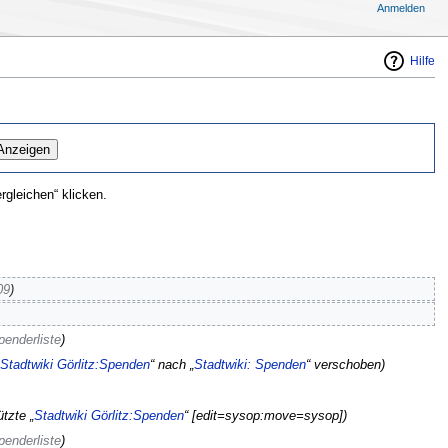
Anmelden
Hilfe
gleichen“ klicken.
09
)
penderliste
)
Stadtwiki Görlitz:Spenden
“ nach „
Stadtwiki: Spenden
“ verschoben)
tzte „
Stadtwiki Görlitz:Spenden
“ [edit=sysop:move=sysop])
penderliste
)