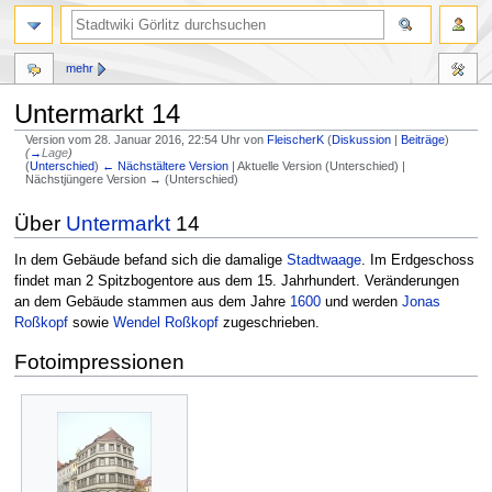
mehr
Untermarkt 14
Version vom 28. Januar 2016, 22:54 Uhr von
FleischerK
(
Diskussion
|
Beiträge
)
(
→
Lage
)
(
Unterschied
)
← Nächstältere Version
| Aktuelle Version (Unterschied) |
Nächstjüngere Version → (Unterschied)
Über
Untermarkt
14
Zur
Zur
Navigation
Suche
In dem Gebäude befand sich die damalige
Stadtwaage
. Im Erdgeschoss
springen
springen
findet man 2 Spitzbogentore aus dem 15. Jahrhundert. Veränderungen
an dem Gebäude stammen aus dem Jahre
1600
und werden
Jonas
Roßkopf
sowie
Wendel Roßkopf
zugeschrieben.
Fotoimpressionen