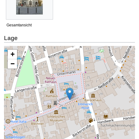
Gesamtansicht
Lage
Die Karte wird geladen …
+
−