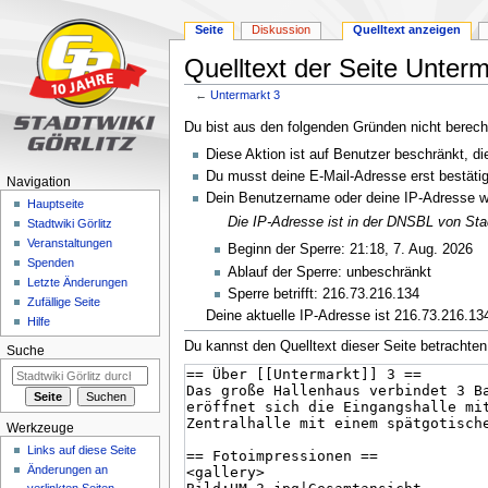
Seite
Diskussion
Quelltext anzeigen
Quelltext der Seite Unterm
←
Untermarkt 3
Zur
Zur
Du bist aus den folgenden Gründen nicht berechti
Navigation
Suche
Diese Aktion ist auf Benutzer beschränkt, di
springen
springen
Du musst deine E-Mail-Adresse erst bestätig
Navigation
Dein Benutzername oder deine IP-Adresse w
Hauptseite
Die IP-Adresse ist in der DNSBL von Stad
Stadtwiki Görlitz
Veranstaltungen
Beginn der Sperre: 21:18, 7. Aug. 2026
Spenden
Ablauf der Sperre: unbeschränkt
Letzte Änderungen
Sperre betrifft: 216.73.216.134
Zufällige Seite
Deine aktuelle IP-Adresse ist 216.73.216.134.
Hilfe
Du kannst den Quelltext dieser Seite betrachten
Suche
Werkzeuge
Links auf diese Seite
Änderungen an