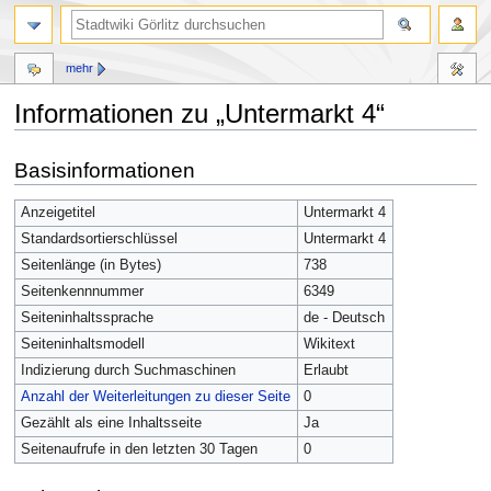
mehr
Informationen zu „Untermarkt 4“
Zur
Zur
Basisinformationen
Navigation
Suche
springen
springen
Anzeigetitel
Untermarkt 4
Standardsortierschlüssel
Untermarkt 4
Seitenlänge (in Bytes)
738
Seitenkennnummer
6349
Seiteninhaltssprache
de - Deutsch
Seiteninhaltsmodell
Wikitext
Indizierung durch Suchmaschinen
Erlaubt
Anzahl der Weiterleitungen zu dieser Seite
0
Gezählt als eine Inhaltsseite
Ja
Seitenaufrufe in den letzten 30 Tagen
0