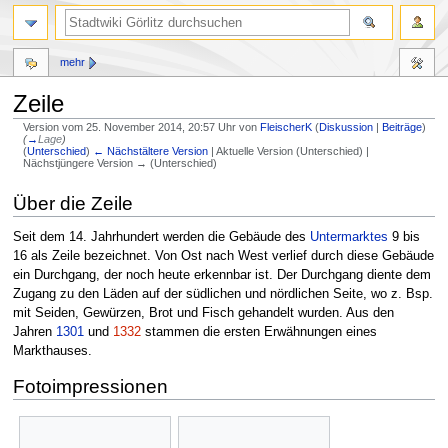
mehr
Zeile
Version vom 25. November 2014, 20:57 Uhr von
FleischerK
(
Diskussion
|
Beiträge
)
(
→
Lage
)
(
Unterschied
)
← Nächstältere Version
| Aktuelle Version (Unterschied) |
Nächstjüngere Version → (Unterschied)
Über die Zeile
Zur
Zur
Navigation
Suche
Seit dem 14. Jahrhundert werden die Gebäude des
Untermarktes
9 bis
springen
springen
16 als Zeile bezeichnet. Von Ost nach West verlief durch diese Gebäude
ein Durchgang, der noch heute erkennbar ist. Der Durchgang diente dem
Zugang zu den Läden auf der südlichen und nördlichen Seite, wo z. Bsp.
mit Seiden, Gewürzen, Brot und Fisch gehandelt wurden. Aus den
Jahren
1301
und
1332
stammen die ersten Erwähnungen eines
Markthauses.
Fotoimpressionen