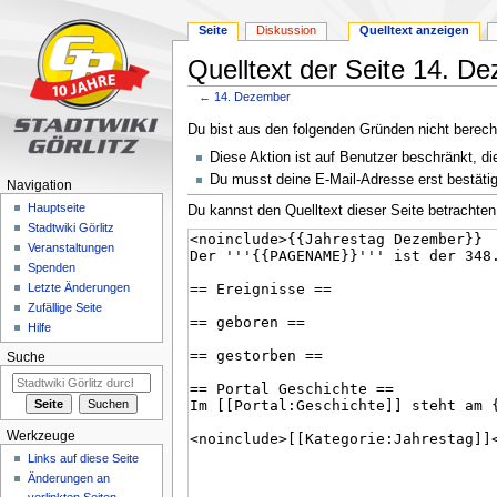
Seite
Diskussion
Quelltext anzeigen
Quelltext der Seite 14. D
←
14. Dezember
Zur
Zur
Du bist aus den folgenden Gründen nicht berechti
Navigation
Suche
Diese Aktion ist auf Benutzer beschränkt, di
springen
springen
Du musst deine E-Mail-Adresse erst bestätig
Navigation
Hauptseite
Du kannst den Quelltext dieser Seite betrachten
Stadtwiki Görlitz
Veranstaltungen
Spenden
Letzte Änderungen
Zufällige Seite
Hilfe
Suche
Werkzeuge
Links auf diese Seite
Änderungen an