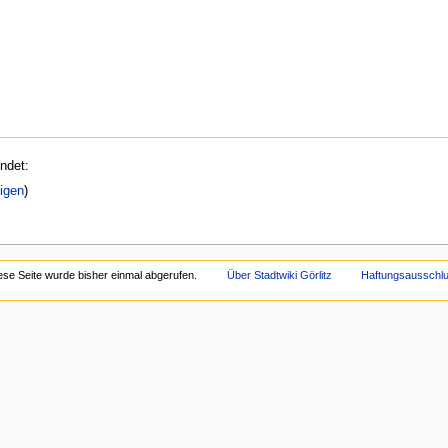
ndet:
igen
)
ese Seite wurde bisher einmal abgerufen.
Über Stadtwiki Görlitz
Haftungsausschl