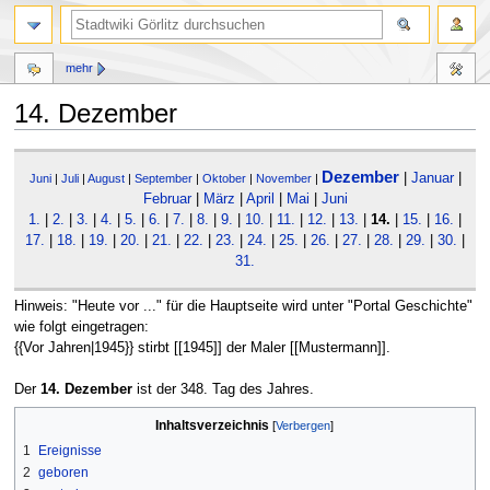
mehr
14. Dezember
Zur
Zur
Dezember
|
Januar
|
Navigation
Suche
Juni
|
Juli
|
August
|
September
|
Oktober
|
November
|
Februar
|
März
|
April
|
Mai
|
Juni
springen
springen
1.
|
2.
|
3.
|
4.
|
5.
|
6.
|
7.
|
8.
|
9.
|
10.
|
11.
|
12.
|
13.
|
14.
|
15.
|
16.
|
17.
|
18.
|
19.
|
20.
|
21.
|
22.
|
23.
|
24.
|
25.
|
26.
|
27.
|
28.
|
29.
|
30.
|
31.
Hinweis: "Heute vor ..." für die Hauptseite wird unter "Portal Geschichte"
wie folgt eingetragen:
{{Vor Jahren|1945}} stirbt [[1945]] der Maler [[Mustermann]].
Der
14. Dezember
ist der 348. Tag des Jahres.
Inhaltsverzeichnis
1
Ereignisse
2
geboren