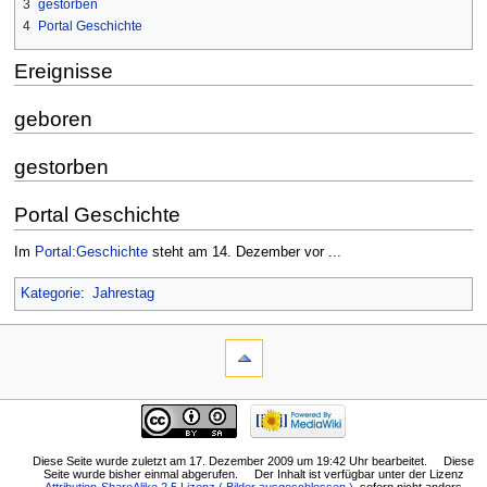
3
gestorben
4
Portal Geschichte
Ereignisse
geboren
gestorben
Portal Geschichte
Im
Portal:Geschichte
steht am 14. Dezember vor ...
Kategorie
:
Jahrestag
Diese Seite wurde zuletzt am 17. Dezember 2009 um 19:42 Uhr bearbeitet.
Diese
Seite wurde bisher einmal abgerufen.
Der Inhalt ist verfügbar unter der Lizenz
Attribution-ShareAlike 2.5 Lizenz ( Bilder ausgeschlossen )
, sofern nicht anders