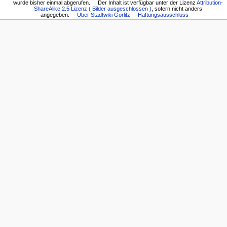
wurde bisher einmal abgerufen.
Der Inhalt ist verfügbar unter der Lizenz
Attribution-
ShareAlike 2.5 Lizenz ( Bilder ausgeschlossen )
, sofern nicht anders
angegeben.
Über Stadtwiki Görlitz
Haftungsausschluss