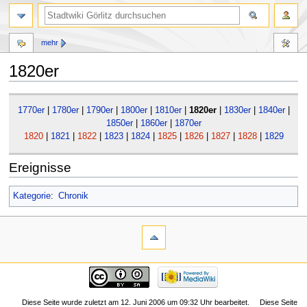
mehr
1820er
Zur
Zur
1770er
|
1780er
|
1790er
|
1800er
|
1810er
|
1820er
|
1830er
|
1840er
|
Navigation
Suche
1850er
|
1860er
|
1870er
springen
springen
1820
|
1821
|
1822
|
1823
|
1824
|
1825
|
1826
|
1827
|
1828
|
1829
Ereignisse
Kategorie
:
Chronik
Diese Seite wurde zuletzt am 12. Juni 2006 um 09:32 Uhr bearbeitet.
Diese Seite