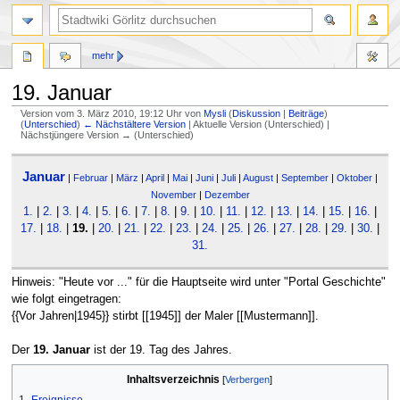
mehr
19. Januar
Version vom 3. März 2010, 19:12 Uhr von
Mysli
(
Diskussion
|
Beiträge
)
(
Unterschied
)
← Nächstältere Version
| Aktuelle Version (Unterschied) |
Nächstjüngere Version → (Unterschied)
Zur
Zur
Januar
Navigation
Suche
|
Februar
|
März
|
April
|
Mai
|
Juni
|
Juli
|
August
|
September
|
Oktober
|
springen
springen
November
|
Dezember
1.
|
2.
|
3.
|
4.
|
5.
|
6.
|
7.
|
8.
|
9.
|
10.
|
11.
|
12.
|
13.
|
14.
|
15.
|
16.
|
17.
|
18.
|
19.
|
20.
|
21.
|
22.
|
23.
|
24.
|
25.
|
26.
|
27.
|
28.
|
29.
|
30.
|
31.
Hinweis: "Heute vor ..." für die Hauptseite wird unter "Portal Geschichte"
wie folgt eingetragen:
{{Vor Jahren|1945}} stirbt [[1945]] der Maler [[Mustermann]].
Der
19. Januar
ist der 19. Tag des Jahres.
Inhaltsverzeichnis
1
Ereignisse