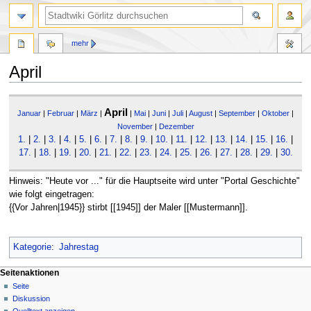
mehr
April
Zur
Zur
April
Navigation
Suche
Januar
|
Februar
|
März
|
|
Mai
|
Juni
|
Juli
|
August
|
September
|
Oktober
|
springen
springen
November
|
Dezember
1.
|
2.
|
3.
|
4.
|
5.
|
6.
|
7.
|
8.
|
9.
|
10.
|
11.
|
12.
|
13.
|
14.
|
15.
|
16.
|
17.
|
18.
|
19.
|
20.
|
21.
|
22.
|
23.
|
24.
|
25.
|
26.
|
27.
|
28.
|
29.
|
30.
Hinweis: "Heute vor ..." für die Hauptseite wird unter "Portal Geschichte"
wie folgt eingetragen:
{{Vor Jahren|1945}} stirbt [[1945]] der Maler [[Mustermann]].
Kategorie
:
Jahrestag
Seitenaktionen
Seite
Diskussion
Quelltext anzeigen