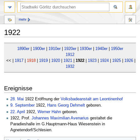
mehr
1922
Zur
Zur
1890er
|
1900er
|
1910er
|
1920er
|
1930er
|
1940er
|
1950er
Navigation
Suche
1912
springen
springen
<< |
1917
|
1918
|
1919
|
1920
|
1921
|
1922
|
1923
|
1924
|
1925
|
1926
|
1
1932
Ereignisse
28. Mai
1922 Eröffnung der
Volksbadeanstalt am Leontinenhof
9. September
1922,
Hans Georg Dehmelt
geboren.
22. April
1922,
Werner Hahn
geboren.
1922, Prof.
Johannes Maximilian Avenarius
gestaltet die
Paradieshalle im G.Hauptmann-Haus Wiesenstein in
Agnetendorf/Schlesien.