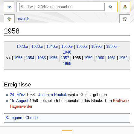
mehr
1958
Zur
Zur
1920er
|
1930er
|
1940er
|
1950er
|
1960er
|
1970er
|
1980er
Navigation
Suche
1948
springen
springen
<< |
1953
|
1954
|
1955
|
1956
|
1957
|
1958
|
1959
|
1960
|
1961
|
1962
|
1
1968
Ereignisse
24. März
1958 -
Joachim Paulick
wird in Görlitz geboren
15. August
1958 - ofizielle Inbetriebnahme des Blocks 1 im
Kraftwerk
Hagenwerder
Kategorie
:
Chronik