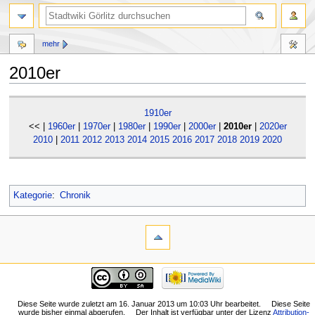
mehr
2010er
Zur
Zur
1910er
Navigation
Suche
<< |
1960er
|
1970er
|
1980er
|
1990er
|
2000er
|
2010er
|
2020er
springen
springen
2010
|
2011
2012
2013
2014
2015
2016
2017
2018
2019
2020
Kategorie
:
Chronik
Diese Seite wurde zuletzt am 16. Januar 2013 um 10:03 Uhr bearbeitet.
Diese Seite
wurde bisher einmal abgerufen.
Der Inhalt ist verfügbar unter der Lizenz
Attribution-