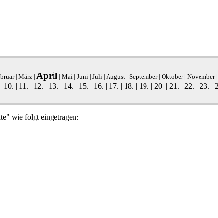
April
bruar
|
März
|
|
Mai
|
Juni
|
Juli
|
August
|
September
|
Oktober
|
November
|
10.
|
11.
|
12.
|
13.
|
14.
|
15.
|
16.
|
17.
|
18.
|
19.
|
20.
|
21.
|
22.
|
23.
|
2
te" wie folgt eingetragen: