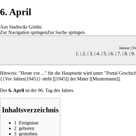
6. April
Aus Stadtwiki Görlitz
Zur Navigation springen
Zur Suche springen
Januar
|
Fe
1.
|
2.
|
3.
|
4.
|
5.
|
6.
|
7.
|
8.
|
9.
Hinweis: "Heute vor ..." für die Hauptseite wird unter "Portal Geschich
{{Vor Jahren|1945}} stirbt [[1945]] der Maler [[Mustermann]].
Der
6. April
ist der 96. Tag des Jahres.
Inhaltsverzeichnis
1
Ereignisse
2
geboren
3
gestorben