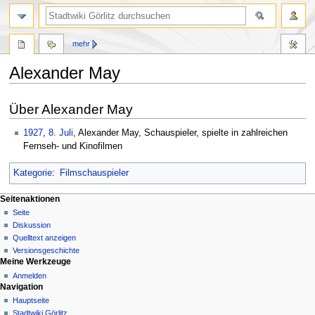
mehr
Alexander May
Zur
Zur
Über Alexander May
Navigation
Suche
springen
springen
1927
,
8. Juli
, Alexander May, Schauspieler, spielte in zahlreichen
Fernseh- und Kinofilmen
Kategorie
:
Filmschauspieler
Seitenaktionen
Seite
Diskussion
Quelltext anzeigen
Versionsgeschichte
Meine Werkzeuge
Anmelden
Navigation
Hauptseite
Stadtwiki Görlitz