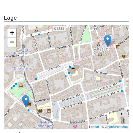
Lage
Die Karte wird geladen …
+
−
Leaflet
| ©
OpenStreetMap