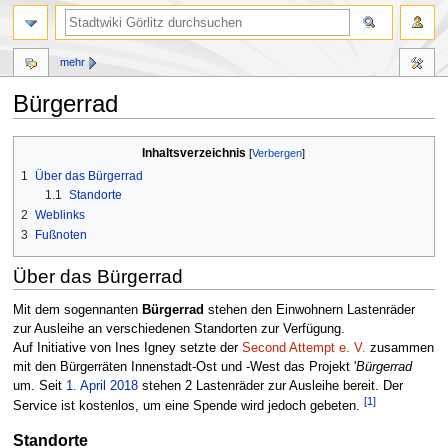
mehr
Bürgerrad
Zur
Zur
Inhaltsverzeichnis
Navigation
Suche
1
Über das Bürgerrad
springen
springen
1.1
Standorte
2
Weblinks
3
Fußnoten
Über das Bürgerrad
Mit dem sogennanten
Bürgerrad
stehen den Einwohnern Lastenräder
zur Ausleihe an verschiedenen Standorten zur Verfügung.
Auf Initiative von Ines Igney setzte der
Second Attempt e. V.
zusammen
mit den Bürgerräten Innenstadt-Ost und -West das Projekt '
Bürgerrad
um. Seit
1. April
2018
stehen 2 Lastenräder zur Ausleihe bereit. Der
[1]
Service ist kostenlos, um eine Spende wird jedoch gebeten.
Standorte