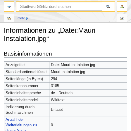
mehr
Informationen zu „Datei:Mauri
Instalation.jpg“
Zur
Zur
Basisinformationen
Navigation
Suche
springen
springen
Anzeigetitel
Datei:Mauri Instalation.jpg
Standardsortierschlüssel
Mauri Instalation.jpg
Seitenlänge (in Bytes)
294
Seitenkennnummer
3185
Seiteninhaltssprache
de - Deutsch
Seiteninhaltsmodell
Wikitext
Indizierung durch
Erlaubt
Suchmaschinen
Anzahl der
Weiterleitungen zu
0
dieser Seite