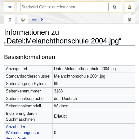
mehr
Informationen zu
„Datei:Melanchthonschule 2004.jpg“
Zur
Zur
Basisinformationen
Navigation
Suche
springen
springen
Anzeigetitel
Datei:Melanchthonschule 2004.jpg
Standardsortierschlüssel
Melanchthonschule 2004.jpg
Seitenlänge (in Bytes)
99
Seitenkennnummer
3188
Seiteninhaltssprache
de - Deutsch
Seiteninhaltsmodell
Wikitext
Indizierung durch
Erlaubt
Suchmaschinen
Anzahl der
Weiterleitungen zu
0
dieser Seite