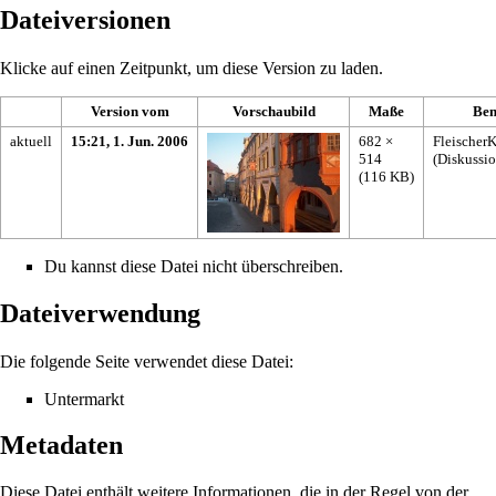
Dateiversionen
Klicke auf einen Zeitpunkt, um diese Version zu laden.
Version vom
Vorschaubild
Maße
Ben
aktuell
15:21, 1. Jun. 2006
682 ×
Fleischer
514
(
Diskussi
(116 KB)
Du kannst diese Datei nicht überschreiben.
Dateiverwendung
Die folgende Seite verwendet diese Datei:
Untermarkt
Metadaten
Diese Datei enthält weitere Informationen, die in der Regel von der