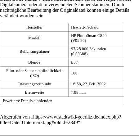
Digitalkamera oder dem verwendeten Scanner stammen. Durch
nachträgliche Bearbeitung der Originaldatei können einige Details
verändert worden sein.
Hersteller
Hewlett-Packard
HP PhotoSmart C850
Modell
(V05.26)
97/25.000 Sekunden
Belichtungsdauer
(0,00388)
Blende
f/3,4
Film- oder Sensorempfindlichkeit
100
(ISO)
Erfassungszeitpunkt
16:58, 22. Feb. 2002
Brennweite
7,98 mm
Erweiterte Details einblenden
Abgerufen von „
https://www.stadtwiki-goerlitz.de/index.php?
title=Datei:Untermarkt.jpg&oldid=2349
“