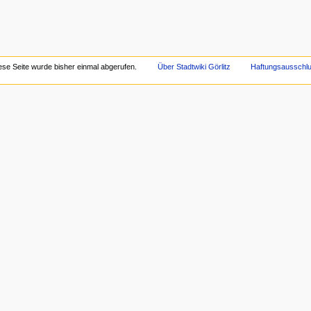
ese Seite wurde bisher einmal abgerufen.
Über Stadtwiki Görlitz
Haftungsausschl