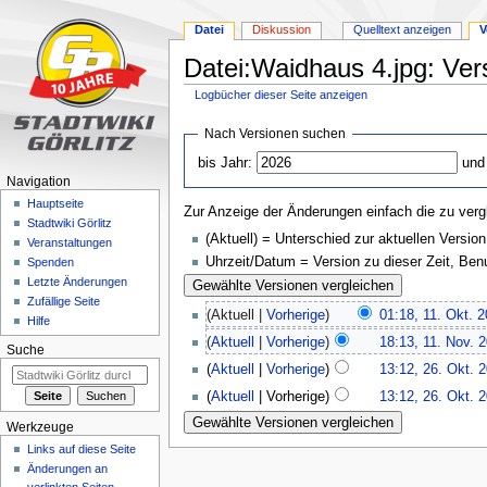
Datei
Diskussion
Quelltext anzeigen
V
Datei:Waidhaus 4.jpg: Ver
Logbücher dieser Seite anzeigen
Zur
Zur
Nach Versionen suchen
Navigation
Suche
bis Jahr:
und
springen
springen
Navigation
Hauptseite
Zur Anzeige der Änderungen einfach die zu verg
Stadtwiki Görlitz
(Aktuell) = Unterschied zur aktuellen Version
Veranstaltungen
Uhrzeit/Datum = Version zu dieser Zeit, Be
Spenden
Letzte Änderungen
Zufällige Seite
(Aktuell |
Vorherige
)
01:18, 11. Okt. 
Hilfe
(
Aktuell
|
Vorherige
)
18:13, 11. Nov. 
Suche
(
Aktuell
|
Vorherige
)
13:12, 26. Okt. 
(
Aktuell
| Vorherige)
13:12, 26. Okt. 
Werkzeuge
Links auf diese Seite
Änderungen an