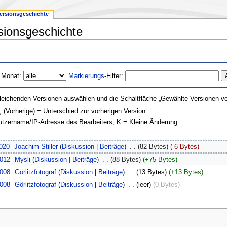
ersionsgeschichte
sionsgeschichte
 Monat:
Markierungs
-Filter:
leichenden Versionen auswählen und die Schaltfläche „Gewählte Versionen ver
, (Vorherige) = Unterschied zur vorherigen Version
nutzername/IP-Adresse des Bearbeiters, K = Kleine Änderung
2020
‎
Joachim Stiller
(
Diskussion
|
Beiträge
)
‎
. .
(82 Bytes)
(-6 Bytes)
2012
‎
Mysli
(
Diskussion
|
Beiträge
)
‎
. .
(88 Bytes)
(+75 Bytes)
2008
‎
Görlitzfotograf
(
Diskussion
|
Beiträge
)
‎
. .
(13 Bytes)
(+13 Bytes)
2008
‎
Görlitzfotograf
(
Diskussion
|
Beiträge
)
‎
. .
(leer)
(0 Bytes)