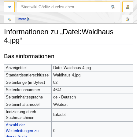
mehr
Informationen zu „Datei:Waidhaus
4.jpg“
Zur
Zur
Basisinformationen
Navigation
Suche
springen
springen
Anzeigetitel
Datei:Waidhaus 4.jpg
Standardsortierschlüssel
Waidhaus 4.jpg
Seitenlänge (in Bytes)
82
Seitenkennnummer
4641
Seiteninhaltssprache
de - Deutsch
Seiteninhaltsmodell
Wikitext
Indizierung durch
Erlaubt
Suchmaschinen
Anzahl der
Weiterleitungen zu
0
dieser Seite