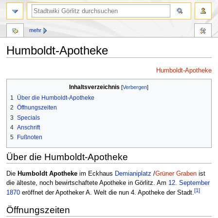
mehr
Humboldt-Apotheke
Zur
Zur
Humboldt-Apotheke
Navigation
Suche
Inhaltsverzeichnis
springen
springen
1
Über die Humboldt-Apotheke
2
Öffnungszeiten
3
Specials
4
Anschrift
5
Fußnoten
Über die Humboldt-Apotheke
Die
Humboldt Apotheke
im Eckhaus
Demianiplatz
/
Grüner Graben
ist
die älteste, noch bewirtschaftete Apotheke in Görlitz. Am
12. September
[1]
1870
eröffnet der Apotheker A. Welt die nun 4. Apotheke der Stadt.
Öffnungszeiten