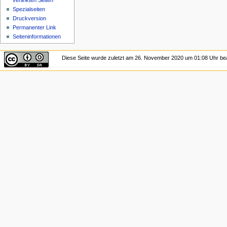
verlinkten Seiten
Spezialseiten
Druckversion
Permanenter Link
Seiten­informationen
Diese Seite wurde zuletzt am 26. November 2020 um 01:08 Uhr bea