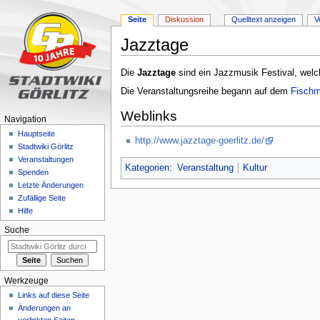
Seite
Diskussion
Quelltext anzeigen
V
Jazztage
Zur
Zur
Die
Jazztage
sind ein Jazzmusik Festival, we
Navigation
Suche
Die Veranstaltungsreihe begann auf dem
Fischm
springen
springen
Weblinks
Navigation
Hauptseite
http://www.jazztage-goerlitz.de/
Stadtwiki Görlitz
Veranstaltungen
Kategorien
:
Veranstaltung
Kultur
Spenden
Letzte Änderungen
Zufällige Seite
Hilfe
Suche
Werkzeuge
Links auf diese Seite
Änderungen an