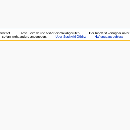
rbeitet.
Diese Seite wurde bisher einmal abgerufen.
Der Inhalt ist verfügbar unte
sofern nicht anders angegeben.
Über Stadtwiki Görlitz
Haftungsausschluss