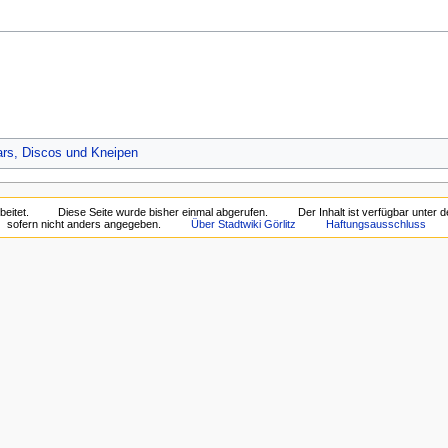
ars, Discos und Kneipen
eitet.
Diese Seite wurde bisher einmal abgerufen.
Der Inhalt ist verfügbar unter 
sofern nicht anders angegeben.
Über Stadtwiki Görlitz
Haftungsausschluss