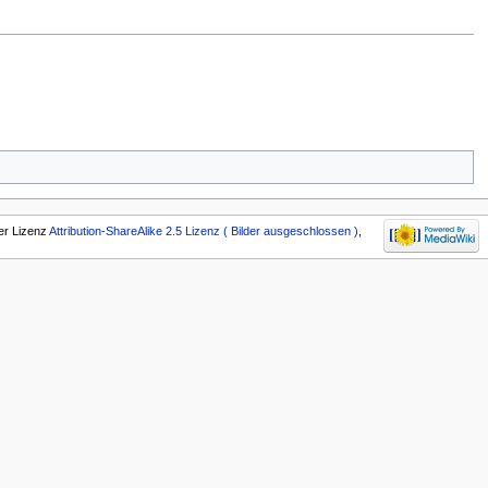
der Lizenz
Attribution-ShareAlike 2.5 Lizenz ( Bilder ausgeschlossen )
,