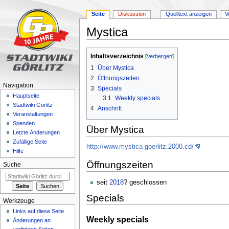
Seite
Diskussion
Quelltext anzeigen
V
Mystica
Zur
Zur
Inhaltsverzeichnis
Navigation
Suche
1
Über Mystica
springen
springen
2
Öffnungszeiten
Navigation
3
Specials
Hauptseite
3.1
Weekly specials
Stadtwiki Görlitz
4
Anschrift
Veranstaltungen
Spenden
Über Mystica
Letzte Änderungen
Zufällige Seite
http://www.mystica-goerlitz.2000.cd/
Hilfe
Öffnungszeiten
Suche
seit
2018
? geschlossen
Specials
Werkzeuge
Links auf diese Seite
Weekly specials
Änderungen an