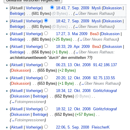
(Aktuell |
Vorherige
)
18:43, 7. Sep. 2009
‎
Mysli
(
Diskussion
|
Beiträge
)
‎
. .
(681 Bytes)
(0 Bytes)
‎
. .
(
→
Über Neues Rathaus
)
(
Aktuell
|
Vorherige
)
18:42, 7. Sep. 2009
‎
Mysli
(
Diskussion
|
Beiträge
)
‎
. .
(681 Bytes)
(0 Bytes)
‎
. .
(
→
Über Neues Rathaus
)
(
Aktuell
|
Vorherige
)
17:27, 3. Mai 2009
‎
Bea3
(
Diskussion
|
Beiträge
)
‎
. .
(681 Bytes)
(+25 Bytes)
‎
. .
(
→
Über Neues Rathaus
)
(
Aktuell
|
Vorherige
)
18:33, 29. Apr. 2009
‎
Bea3
(
Diskussion
|
Beiträge
)
‎
. .
(656 Bytes)
(+1 Byte)
‎
. .
(
→
Über Neues Rathaus:
architekturwettbewerb "durch" den ermittelten ??
)
(
Aktuell
|
Vorherige
)
06:23, 13. Okt. 2008
‎
91.42.186.137
(
Diskussion
)
‎
. .
(655 Bytes)
(+2 Bytes)
(
Aktuell
|
Vorherige
)
20:20, 12. Okt. 2008
‎
92.75.133.55
(
Diskussion
)
‎
. .
(653 Bytes)
(+1 Byte)
‎
. .
(
→
Über Neues Rathaus
)
(
Aktuell
|
Vorherige
)
18:34, 12. Okt. 2008
‎
Görlitzfotograf
(
Diskussion
|
Beiträge
)
‎
. .
(652 Bytes)
(0 Bytes)
‎
. .
(
→
Fotoimpressionen
)
(
Aktuell
|
Vorherige
)
18:32, 12. Okt. 2008
‎
Görlitzfotograf
(
Diskussion
|
Beiträge
)
‎
. .
(652 Bytes)
(+57 Bytes)
‎
. .
(
→
Fotoimpressionen
)
(
Aktuell
|
Vorherige
)
22:06, 5. Sep. 2008
‎
FleischerK