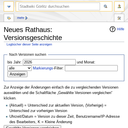
mehr
Neues Rathaus:
Hilfe
Versionsgeschichte
Logbücher dieser Seite anzeigen
Zur
Zur
Nach Versionen suchen
Navigation
Suche
bis Jahr:
und Monat:
springen
springen
Markierungs
-Filter:
Zur Anzeige der Änderungen einfach die zu vergleichenden Versionen
auswählen und die Schaltfläche „Gewählte Versionen vergleichen“
klicken.
(Aktuell) = Unterschied zur aktuellen Version, (Vorherige) =
Unterschied zur vorherigen Version
Uhrzeit/Datum = Version zu dieser Zeit, Benutzername/IP-Adresse
des Bearbeiters, K = Kleine Änderung