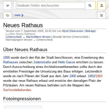
mehr
Neues Rathaus
Version vom 7. September 2009, 18:43 Uhr von
Mysli
(
Diskussion
|
Beiträge
)
(
→
Über Neues Rathaus
)
(
Unterschied
)
← Nächstältere Version
| Aktuelle Version (Unterschied) |
Nächstjüngere Version → (Unterschied)
Zur
Zur
Über Neues Rathaus
Navigation
Suche
springen
springen
1895
wurde durch den Rat der Stadt beschlossen, eine Erweiterung des
Rathauses
zwischen
Jüdenstraße
und
Helle Gasse
errichten zu lassen.
Durch Aussschreibung eines Architekturwettbewerbes sollte durch den
ermittelten Preisträger die Umsetzung des Baus erfolgen. Letztendlich
wurde es nach Plänen der Stadt aus dem Jahr
1900
erbaut.
1902
/
1903
wurde das neue Rathaus erbaut und ersetzte den damaligen Platz der
Pilzläuben. Am neuen Rathaus befinden sich die Wappen des
Sechsstädtebundes
.
Fotoimpressionen