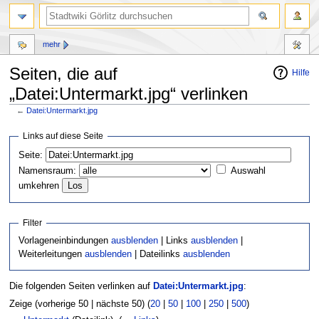
mehr
Seiten, die auf
Hilfe
„Datei:Untermarkt.jpg“ verlinken
←
Datei:Untermarkt.jpg
Zur
Zur
Links auf diese Seite
Navigation
Suche
Seite:
springen
springen
Namensraum:
Auswahl
umkehren
Filter
Vorlageneinbindungen
ausblenden
| Links
ausblenden
|
Weiterleitungen
ausblenden
| Dateilinks
ausblenden
Die folgenden Seiten verlinken auf
Datei:Untermarkt.jpg
:
Zeige (vorherige 50 | nächste 50) (
20
|
50
|
100
|
250
|
500
)