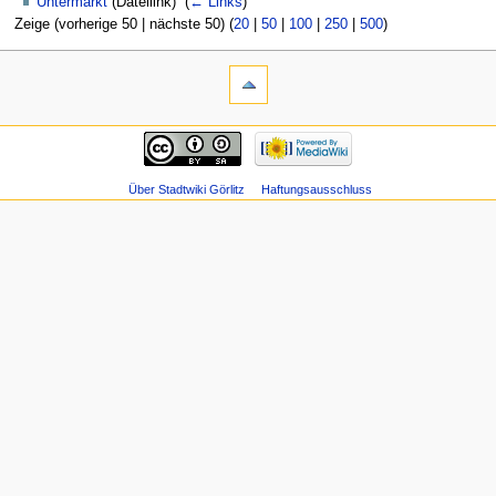
Untermarkt
(Dateilink) ‎
(
← Links
)
Zeige (vorherige 50 | nächste 50) (
20
|
50
|
100
|
250
|
500
)
Über Stadtwiki Görlitz
Haftungsausschluss