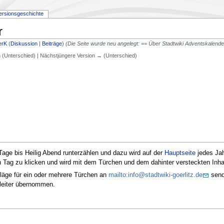
ersionsgeschichte
r
erK
(
Diskussion
|
Beiträge
)
(Die Seite wurde neu angelegt: == Über Stadtwiki Adventskalender
on (Unterschied) | Nächstjüngere Version → (Unterschied)
Tage bis Heilig Abend runterzählen und dazu wird auf der
Hauptseite
jedes Ja
 Tag zu klicken und wird mit dem Türchen und dem dahinter versteckten Inhal
läge für ein oder mehrere Türchen an
mailto:info@stadtwiki-goerlitz.de
sende
tleiter übernommen.