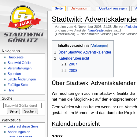
Seite
Diskussion
Quelltext anzeigen
V
Stadtwiki: Adventskalende
Version vom 4. November 2008, 21:38 Uhr von
Fleisch
und dazu wird auf der
Hauptseite
jedes Ja...)
(Unterschied) ← Nächstältere Version | Aktuelle Versi
Zur
Zur
Inhaltsverzeichnis
Navigation
Suche
Navigation
1
Über Stadtwiki Adventskalender
springen
springen
Hauptseite
2
Kalenderübersicht
Stadtwiki Görlitz
2.1
2007
Veranstaltungen
2.2
2008
Spenden
Letzte Änderungen
Über Stadtwiki Adventskalender
Zufällige Seite
Hilfe
Wir möchten gern auch im Stadtwiki Görlitz die 
Suche
hat man die Möglichkeit auf den entsprechenden
Gern würden wir uns freuen wenn ihr uns Vorsch
gestaltet. Im Moment wird das durch die Projek
Werkzeuge
Kalenderübersicht
Links auf diese Seite
Änderungen an
2007