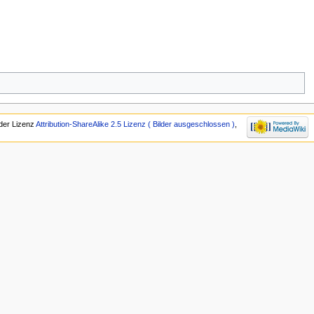
 der Lizenz
Attribution-ShareAlike 2.5 Lizenz ( Bilder ausgeschlossen )
,