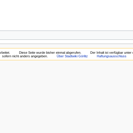
beitet.
Diese Seite wurde bisher einmal abgerufen.
Der Inhalt ist verfügbar unter
sofern nicht anders angegeben.
Über Stadtwiki Görlitz
Haftungsausschluss